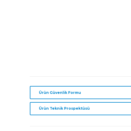
Bir çözeltideki hidrojen peroksit aktivitesinin he
Mevcut olup olmadığını, renk skalası ile kolay de
Düzenli kalibrasyona ihtiyaç duyan elektronik ölç
Alan kullanımı için rahat ve taşınabilir.
Raf Ömrü ve Depolama
Uzun süre en iyi durumda kalabilmesi için 2 – 8 °
Her bir test çubuğunu çıkardıktan hemen sonra 
Işıktan ve nemden koruyunuz
Ürün Güvenlik Formu
Ürün Teknik Prospektüsü